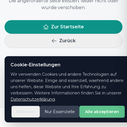
Die angeforderte Seite existiert leider nicht oder
wurde verschoben.
Zur Startseite
Zurück
Brauchen Sie Hilfe?
Kontaktieren Sie uns
Cookie-Einstellungen
Wir verwenden Cookies und andere Technologien auf
unserer Website. Einige sind essenziell, waehrend andere
uns helfen, diese Website und Ihre Erfahrung zu
verbessern. Weitere Informationen finden Sie in unserer
Datenschutzerklärung
.
Ablehnen
Nur Essenzielle
Alle akzeptieren
© 2026 PrintYourTicket GmbH -
Alle Rechte vorbehalten