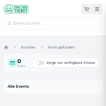
Zum Hauptinhalt
PrintYourTicket
Künstler
Nicht gefunden
Home
0
Zeige nur verfügbare Shows
Event
Alle Events