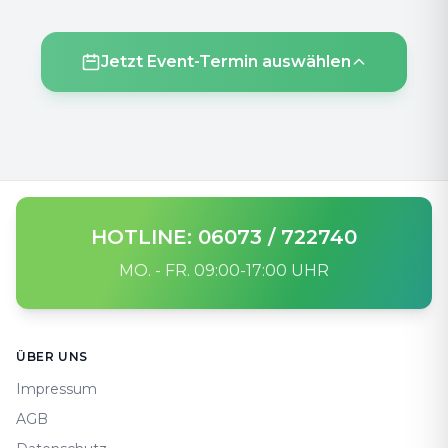
Jetzt Event-Termin auswählen
HOTLINE: 06073 / 722740
MO. - FR. 09:00-17:00 UHR
Footer
ÜBER UNS
Impressum
AGB