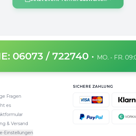
E: 06073 / 722740
·
MO. - FR. 09
SICHERE ZAHLUNG
ge Fragen
ht es
ktformular
ng & Versand
e-Einstellungen