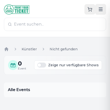
Zum Hauptinhalt
PrintYourTicket
Künstler
Nicht gefunden
Home
0
Zeige nur verfügbare Shows
Event
Alle Events