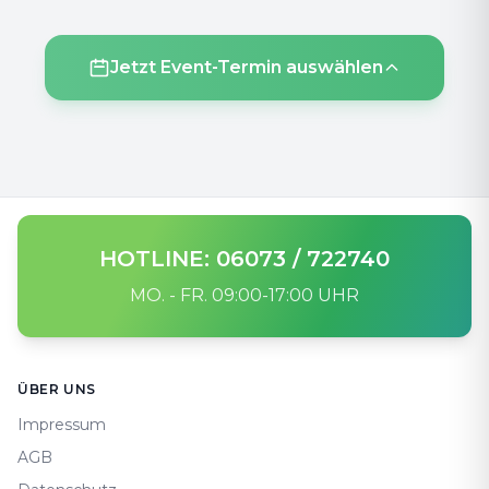
Jetzt Event-Termin auswählen
HOTLINE: 06073 / 722740
MO. - FR. 09:00-17:00 UHR
Footer
ÜBER UNS
Impressum
AGB