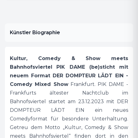
Format nach allen Regeln der
Unterhaltungskunst in der Kult-Location. Bis
zu 100 Personen finden im Traditions-
Künstler Biographie
Nachtclub Platz. Neben den Comedy Mixed
Shows werden hier einige Künstler auch ihre
Solos spielen. Diese Plattform dient nicht nur
Kultur, Comedy & Show meets
Newcomern oder Anhängern der Frankfurter
Bahnhofsviertel
PIK DAME (be)sticht mit
Comedy-Szene. Auch etablierte Größen wie
neuem Format
DER DOMPTEUR LÄDT EIN -
Nizar, Tamika Campbell und auch alte Hasen
Comedy Mixed Show
Frankfurt. PIK DAME -
der Comedyszene werden ihre Programme
Frankfurts ältester Nachtclub im
testen und Previews in dem einzigartigen
Bahnofsviertel startet am 23.12.2023 mit DER
Ambiente des einstigen Stripladens spielen. Ob
DOMPTEUR LÄDT EIN ein neues
Youtuber, Podcaster, Comedians oder
Comedyformat für besondere Unterhaltung.
Kabarettisten, die Facetten an Künstlern ist so
Getreu dem Motto „Kultur, Comedy & Show
vielseitig wie die Kult-Location des
meets Bahnhofsviertel“ finden dort in den
Bahnhofviertel selbst.