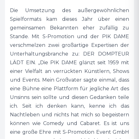
in der Unterhaltungsbranche und immer auf
Die Umsetzung des außergewöhnlichen
der Suche nach neuen Talenten. Ein Club im
Spielformats kam dieses Jahr über einen
Herzen Frankfurts, der obendrein den Vibe
gemeinsamen Bekannten eher zufällig zu
eines New Yorker Comedykellers hat, wird viele
Stande. Mit S-Promotion und der PIK DAME
bekannte, als auch Newcomer Künstler
verschmelzen zwei großartige Expertisen der
anziehen. In Kombination mit dem Besitzer der
Unterhaltungsbranche zu: DER DOMPTEUR
PIK DAME, Max Coga und unserem Host, dem
LÄDT EIN. „Die PIK DAME glänzt seit 1959 mit
Dompteur sind wir ein unschlagbares Team
einer Vielfalt an verrückten Künstlern, Shows
und werden uns zu einer kultigen,
und Events. Mein Großvater sagte einmal, dass
abwechslungsreichen Bühne mitten in
eine Bühne eine Plattform für jegliche Art des
Frankfurt etablieren.“
Unsinns sein sollte und diesen Gedanken teile
ich. Seit ich denken kann, kenne ich das
Je nach Show bewegen sich die Kartenpreise
Nachtleben und nichts hat mich so begeistern
für die Spielreihe zwischen 28 € und 40 €.
können wie Comedy und Cabaret. Es ist uns
eine große Ehre mit S-Promotion Event GmbH
Das Programm und weitere Infos gibt es unter: