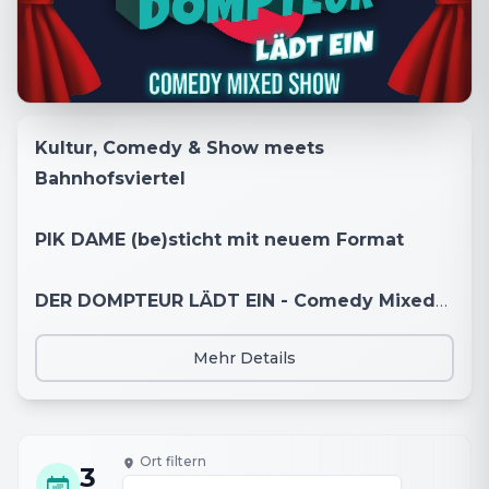
Kultur, Comedy & Show meets
Bahnhofsviertel
PIK DAME (be)sticht mit neuem Format
DER DOMPTEUR LÄDT EIN - Comedy Mixed
Show
Mehr Details
Frankfurt. PIK DAME - Frankfurts ältester
Nachtclub im Bahnofsviertel startet am
23.12.2023 mit DER DOMPTEUR LÄDT EIN ein
Ort filtern
3
neues Comedyformat für besondere