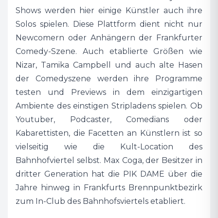
Shows werden hier einige Künstler auch ihre
sollte und diesen Gedanken teile ich. Seit ich
Solos spielen. Diese Plattform dient nicht nur
denken kann, kenne ich das Nachtleben und
Newcomern oder Anhängern der Frankfurter
nichts hat mich so begeistern können wie
Comedy-Szene. Auch etablierte Größen wie
Comedy und Cabaret. Es ist uns eine große
Nizar, Tamika Campbell und auch alte Hasen
Ehre mit S-Promotion Event GmbH zusammen
der Comedyszene werden ihre Programme
zu arbeiten und ich bin mir sicher, dass nicht
testen und Previews in dem einzigartigen
nur die Shows einmalig in Frankfurt sein
Ambiente des einstigen Stripladens spielen. Ob
werden, sondern vielmehr Vergangenes aus
Youtuber, Podcaster, Comedians oder
alten Zeiten auf neue Art wiederbelebt
Kabarettisten, die Facetten an Künstlern ist so
werden. Ich werde mein bester Kunde werden
vielseitig wie die Kult-Location des
und freue mich auf maßlose Lacher.’’, resümiert
Bahnhofviertel selbst. Max Coga, der Besitzer in
Max Coga.
dritter Generation hat die PIK DAME über die
Jahre hinweg in Frankfurts Brennpunktbezirk
Die Veranstalterin, Katharina Eifert freut sich
zum In-Club des Bahnhofsviertels etabliert.
gleichermaßen auf die Zusammenarbeit: „Wir
sind seit 30 Jahren Veranstalter & Management