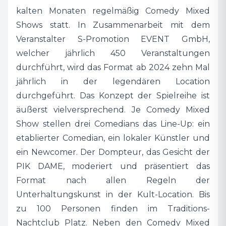
kalten Monaten regelmäßig Comedy Mixed
Shows statt. In Zusammenarbeit mit dem
Max Coga, der Besitzer in dritter Generation hat
Veranstalter S-Promotion EVENT GmbH,
die PIK DAME über die Jahre hinweg in
welcher jährlich 450 Veranstaltungen
Frankfurts Brennpunktbezirk zum In-Club des
durchführt, wird das Format ab 2024 zehn Mal
Bahnhofsviertels etabliert. Die Umsetzung des
jährlich in der legendären Location
außergewöhnlichen Spielformats kam dieses
durchgeführt. Das Konzept der Spielreihe ist
Jahr über einen gemeinsamen Bekannten eher
äußerst vielversprechend. Je Comedy Mixed
zufällig zu Stande. Mit S-Promotion und der
Show stellen drei Comedians das Line-Up: ein
PIK DAME verschmelzen zwei großartige
etablierter Comedian, ein lokaler Künstler und
Expertisen der Unterhaltungsbranche zu: DER
ein Newcomer. Der Dompteur, das Gesicht der
DOMPTEUR LÄDT EIN.
PIK DAME, moderiert und präsentiert das
Format nach allen Regeln der
„Die PIK DAME glänzt seit 1959 mit einer Vielfalt
Unterhaltungskunst in der Kult-Location. Bis
an verrückten Künstlern, Shows und Events.
zu 100 Personen finden im Traditions-
Mein Großvater sagte einmal, dass eine Bühne
Nachtclub Platz. Neben den Comedy Mixed
eine Plattform für jegliche Art des Unsinns sein