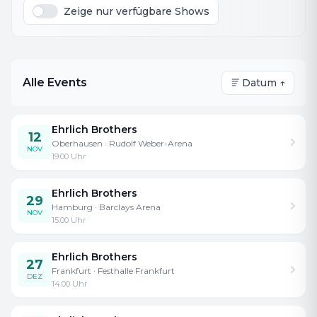
Zeige nur verfügbare Shows
High Tech Equipment, monumentalen
Pyroeffekten und einer 150 köpfigen Crew hat
es noch nie gegeben. Damit ist
WONDERWORLD die größte Magie Show des
Alle Events
Datum ↑
Planeten. Andreas und Chris Ehrlich
versprechen: „Das wird eine Show der
Ehrlich Brothers
Superlative!“
12
Oberhausen
· Rudolf Weber-Arena
NOV
19:00
Uhr
Ehrlich Brothers
29
Hamburg
· Barclays Arena
NOV
15:00
Uhr
Ehrlich Brothers
27
Frankfurt
· Festhalle Frankfurt
DEZ
14:00
Uhr