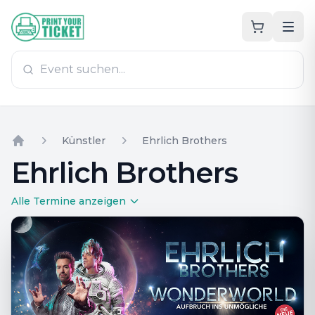
Zum Hauptinhalt
PrintYourTicket
Künstler
Ehrlich Brothers
Home
Ehrlich Brothers
Alle Termine anzeigen