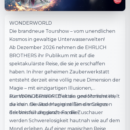
WONDERWORLD
Die brandneue Tourshow – vom unendlichen
Kosmos in gewaltige Unterwasserwelten!
Ab Dezember 2026 nehmen die EHRLICH
BROTHERS ihr Publikum mit auf die
spektakulärste Reise, die sie je erschaffen
haben. In ihrer geheimen Zauberwerkstatt
entsteht derzeit eine völlig neue Dimension der
Magie – mit einzigartigen Illusionen,
atemberaubenden Effekten und Momenten,
Für WONDERWORLD ist die gewöhnliche Welt
die man nie wieder vergisst! Ein einmaliges
zu klein. Die Star-Magier reißen die Grenzen
Erlebnis für die ganze Familie!
der Vorstellungskraft ein, die Zuschauer
werden Schwerelosigkeit hautnah wie auf dem
Mond erleben. Auf einer magischen Reise