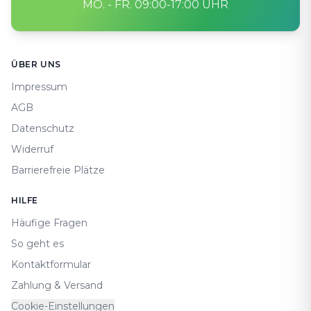
MO. - FR. 09:00-17:00 UHR
Footer
ÜBER UNS
Impressum
AGB
Datenschutz
Widerruf
Barrierefreie Plätze
HILFE
Häufige Fragen
So geht es
Kontaktformular
Zahlung & Versand
Cookie-Einstellungen