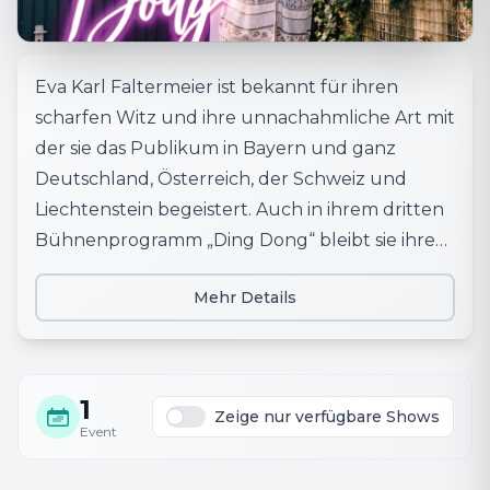
Eva Karl Faltermeier ist bekannt für ihren
scharfen Witz und ihre unnachahmliche Art mit
der sie das Publikum in Bayern und ganz
Deutschland, Österreich, der Schweiz und
Liechtenstein begeistert. Auch in ihrem dritten
Bühnenprogramm „Ding Dong“ bleibt sie ihrem
Stil treu, wenn sie mit ihren ZuschauerInnen
Mehr Details
ihre gesellschaftspolitischen Beobachtungen
teilt. Den Nährboden dafür liefert häufig ihre
Herkunft, die Streiche, die ihr das Leben spielt –
sie eignen sich ideal, um vom Kleinen auf’s
1
Zeige nur verfügbare Shows
Große zu schließen.
Event
Ihre Bühnenfigur stellt sich einmal mehr den