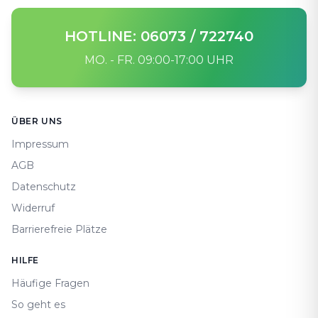
HOTLINE: 06073 / 722740
MO. - FR. 09:00-17:00 UHR
Footer
ÜBER UNS
Impressum
AGB
Datenschutz
Widerruf
Barrierefreie Plätze
HILFE
Häufige Fragen
So geht es