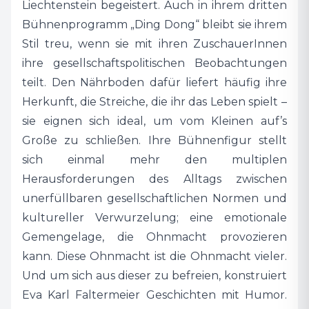
Liechtenstein begeistert. Auch in ihrem dritten
Bühnenprogramm „Ding Dong“ bleibt sie ihrem
Eva Karl Faltermeier hat sich in den letzten
Stil treu, wenn sie mit ihren ZuschauerInnen
Jahren in der Szene schnell einen Namen
ihre gesellschaftspolitischen Beobachtungen
gemacht, Auszeichnungen erhalten und
teilt. Den Nährboden dafür liefert häufig ihre
verliehen, Fernsehshows besucht und
Herkunft, die Streiche, die ihr das Leben spielt –
moderiert. Das Herzstück ihres künstlerischen
sie eignen sich ideal, um vom Kleinen auf’s
Schaffens sind aber weiterhin die Live-Abende,
Große zu schließen. Ihre Bühnenfigur stellt
wenn sie für ihr Publikum mit Herzblut spielt.
sich einmal mehr den multiplen
Eine Künstlerin, die man gernhaben muss. Auf
Herausforderungen des Alltags zwischen
Distanz natürlich.
unerfüllbaren gesellschaftlichen Normen und
kultureller Verwurzelung; eine emotionale
„Ich möchte, dass die Menschen lachen,
Gemengelage, die Ohnmacht provozieren
nachdenken und sich gleichzeitig wohlfühlen“,
kann. Diese Ohnmacht ist die Ohnmacht vieler.
sagt Eva. „Kabarett ist für mich eine Möglichkeit,
Und um sich aus dieser zu befreien, konstruiert
die Welt ein Stück weit zu reflektieren und
Eva Karl Faltermeier Geschichten mit Humor.
dabei die Menschen zum Schmunzeln zu