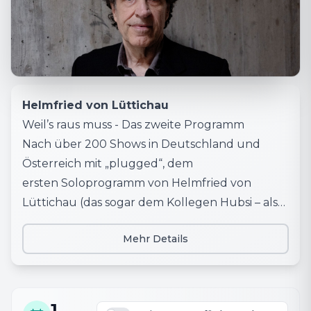
Helmfried von Lüttichau
Weil’s raus muss - Das zweite Programm
Nach über 200 Shows in Deutschland und
Österreich mit „plugged“, dem
ersten Soloprogramm von Helmfried von
Lüttichau (das sogar dem Kollegen Hubsi – also
seinem Freund Christian Tramitz gefällt), geht
Mehr Details
„Weil's raus muss – Das zweite Programm“ an
den Start. Helmfried von Lüttichau zaubert
Humor und Leichtigkeit auf die Bühne,
geerdet mit Lebenserfahrung und dem
1