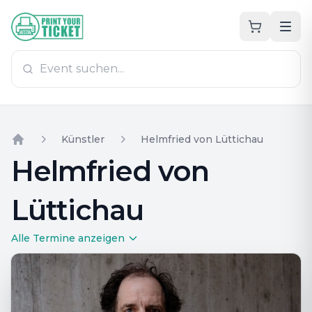
Zum Hauptinhalt
PrintYourTicket
Künstler
Helmfried von Lüttichau
Home
Helmfried von
Lüttichau
Alle Termine anzeigen