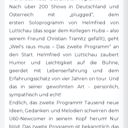
Nein, aber vielleicht mit eigenen Songs? Von
Nach über 200 Shows in Deutschland und
denen einer „Wenn ich lache“ heißt. Oder er
Österreich mit „plugged“, dem
plaudert von heimlich gehörten Schlagern aus
ersten Soloprogramm von Helmfried von
den 1970ern, singt einen beinharten
Lüttichau (das sogar dem Kollegen Hubsi – also
Protestsong - oder ein lyrisches Liebeslied.
seinem Freund Christian Tramitz gefällt), geht
Freimütig zeigt er, was ihn umtreibt und
„Weil's raus muss – Das zweite Programm“ an
bewegt: Das Leben, das Lieben, das Altern –
den Start. Helmfried von Lüttichau zaubert
und wie er in Zukunft damit umgeht. Mit
Humor und Leichtigkeit auf die Bühne,
Neugier und der Freude am Spielen Ob
geerdet mit Lebenserfahrung und dem
todernst oder ausgelassen, albern oder
Erfahrungsschatz von vier Jahren on tour. Und
nachdenklich. Hauptsache, dass am Ende was
das in seiner gewohnten Art - persönlich,
bleibt.
sympathisch und echt!
Endlich, das zweite Programm! Tausend neue
Ideen, Gedanken und Melodien schwirren dem
Ü60-Newcomer in seinem Kopf herum! Nur
blöd: Das zweite Programm ist bekanntlich das