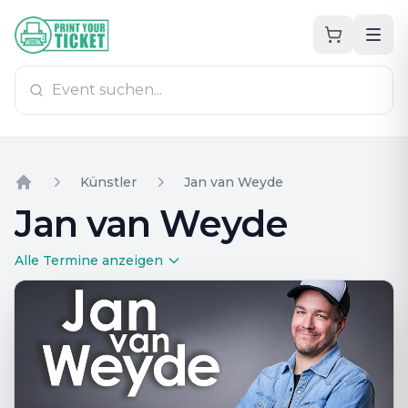
Zum Hauptinhalt
PrintYourTicket
Künstler
Jan van Weyde
Home
Jan van Weyde
Alle Termine anzeigen