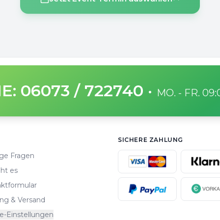
E: 06073 / 722740
·
MO. - FR. 09
SICHERE ZAHLUNG
ge Fragen
ht es
ktformular
ng & Versand
e-Einstellungen