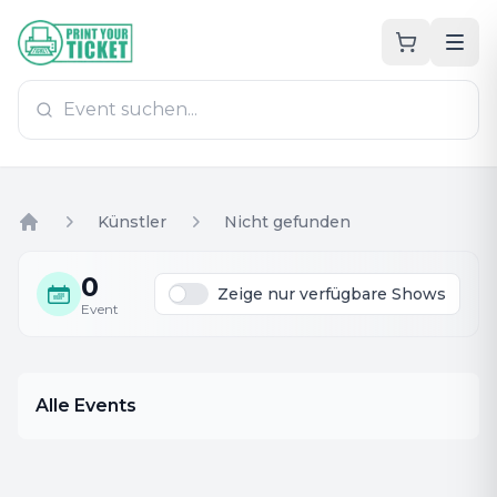
Zum Hauptinhalt
PrintYourTicket
Künstler
Nicht gefunden
Home
0
Zeige nur verfügbare Shows
Event
Alle Events