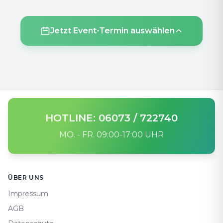
Jetzt Event-Termin auswählen
HOTLINE: 06073 / 722740
MO. - FR. 09:00-17:00 UHR
Footer
ÜBER UNS
Impressum
AGB