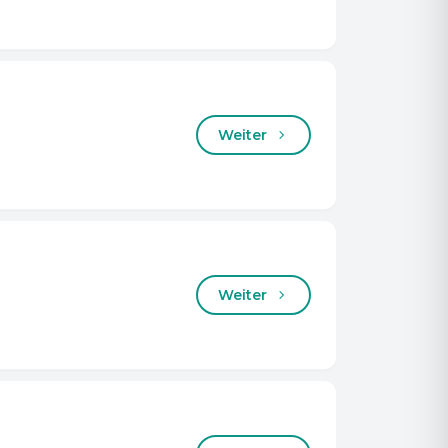
HYPNOSE - Was, wenn es doch
Weiter
unktioniert?
it seiner neuen Show bringt Mr. Yasin
pannung, Humor und faszinierende
inblicke in das Unterbewusstsein auf
ie Bühne. Freiwillige Gäste aus dem
Weiter
ublikum erleben live, wie erstaunlich
ypnose wirken kann. Dabei entstehen
icht nur beeindruckende, sondern
uch extrem lustige Momente, wenn
eilnehmer in tiefer Hypnose plötzlich
inge tun, die sie normalerweise