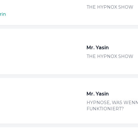
THE HYPNOX SHOW
n
rin
v
s
U
e
Mr. Yasin
V
THE HYPNOX SHOW
u
V
A
Mr. Yasin
Ü
HYPNOSE, WAS WENN
S
FUNKTIONIERT?
g
E
e