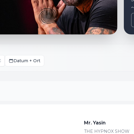
e
d
a
S
d
H
S
Datum + Ort
g
F
L
a
b
e
d
Mr. Yasin
THE HYPNOX SHOW