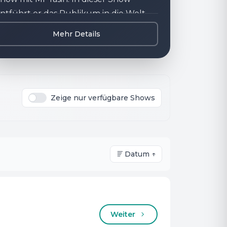
ntführt er das Publikum in die Welt
er Hypnose und fasziniert seine Gäste
Mehr Details
uf unvergessliche Weise. Während der
how wählt Mr Yasin Freiwillige aus
em Publikum aus und lässt sie unter
ypnose erstaunliche Dinge tun. Die
Zeige nur verfügbare Shows
pannung und der Spaß sind
arantiert! Erlebe einen Abend voller
aszination, Spannung und viel zu
achen. Mr Yasin präsentiert seine Show
Datum ↑
uf humorvolle Art und Weise und
ringt dich und deine Begleitung auf
ine unvergessliche Reise in die Welt
er Hypnose.
Weiter