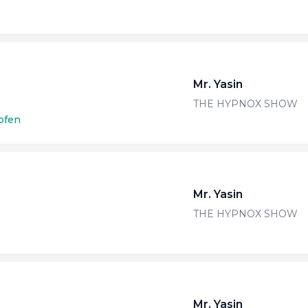
Mr. Yasin
f
THE HYPNOX SHOW
ofen
M
S
E
d
Mr. Yasin
P
THE HYPNOX SHOW
H
n
a
T
Mr. Yasin
D