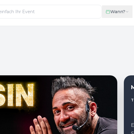
Wann?
M
T
E
S