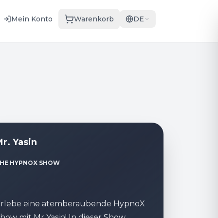
Mein Konto
Warenkorb
DE
r. Yasin
HE HYPNOX SHOW
rlebe eine atemberaubende HypnoX
how mit Mr Yasin! In dieser Show