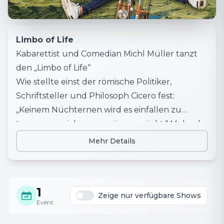
Limbo of Life
Kabarettist und Comedian Michl Müller tanzt
den „Limbo of Life“
Wie stellte einst der römische Politiker,
Schriftsteller und Philosoph Cicero fest:
„Keinem Nüchternen wird es einfallen zu
tanzen, es sei denn, er wäre verrückt.“ Mehr als
2000 Jahre später wird diese Aussage nun
Mehr Details
erstmals widerlegt. Durch Michl Müller,
Kabarettist, Comedian, Unterfranke und
Fastnachts-Philosoph. 2024 startet sein neues
1
Bühnen-Programm „Limbo of Life“. In dem
Zeige nur verfügbare Shows
Event
beweist der mehrfach ausgezeichnete Künstler
und Musiker, dass das ganze Leben ein Tanz ist,