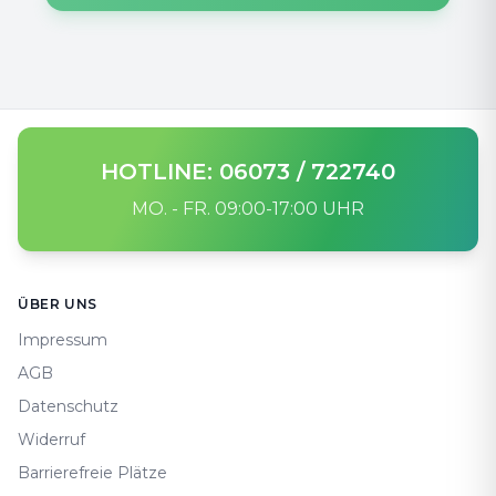
HOTLINE: 06073 / 722740
MO. - FR. 09:00-17:00 UHR
Footer
ÜBER UNS
Impressum
AGB
Datenschutz
Widerruf
Barrierefreie Plätze