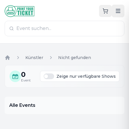
Zum Hauptinhalt
PrintYourTicket
Künstler
Nicht gefunden
Home
0
Zeige nur verfügbare Shows
Event
Alle Events