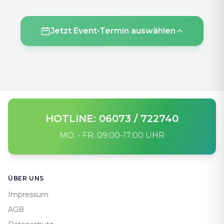
Jetzt Event-Termin auswählen
HOTLINE: 06073 / 722740
MO. - FR. 09:00-17:00 UHR
Footer
ÜBER UNS
Impressum
AGB