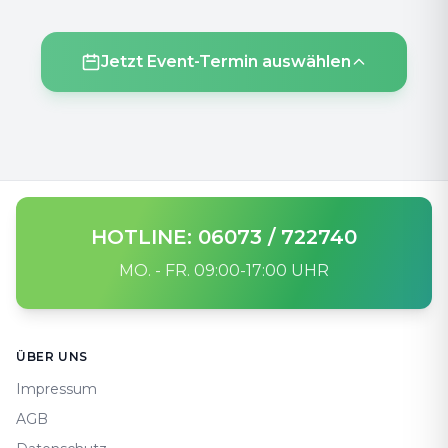
Jetzt Event-Termin auswählen
HOTLINE: 06073 / 722740
MO. - FR. 09:00-17:00 UHR
Footer
ÜBER UNS
Impressum
AGB