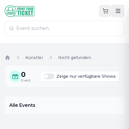
Zum Hauptinhalt
PrintYourTicket
Künstler
Nicht gefunden
Home
0
Zeige nur verfügbare Shows
Event
Alle Events