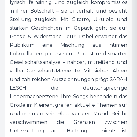
lyrisch, feinsinnig und zugleich kompromisslos
Hier bin ich wild und wütend und liebend und
in ihrer Botschaft – sie unterhält und bezieht
verletzbar und hier kann ich mich ganz dem
Stellung zugleich. Mit Gitarre, Ukulele und
Moment verschenken und denen, die diese
starken Geschichten im Gepäck geht sie auf
Lieder mit mir teilen – die das gleiche fühlen wie
Poesie & Widerstand-Tour. Dabei erwartet das
ich und sich mit mir in meiner Welt treffen. Da,
Publikum eine Mischung aus intimen
wo wir uns gegenseitig wiedererkennen“, freut
Folkballaden, poetischem Protest und smarter
sich SARAH LESCH auf ihre anstehende Tour.
Gesellschaftsanalyse – nahbar, mitreißend und
voller Gänsehaut-Momente. Mit sieben Alben
Wenn SARAH LESCH Ukulele und Gitarre
und zahlreichen Auszeichnungen prägt SARAH
mitsamt starken und berührenden
LESCH die deutschsprachige
Geschichten in den Tourkoffer packt, dann
Liedermacherszene. Ihre Songs behandeln das
kommt das Publikum garantiert auf seine
Große im Kleinen, greifen aktuelle Themen auf
Kosten. Auf der Bühne vereint sie Folk, Punk
und nehmen kein Blatt vor den Mund. Bei ihr
und tiefgehende Erzählkunst. Hier ist für jeden
verschwimmen die Grenzen zwischen
etwas dabei. Ob intime, balladeske Folkperlen,
Unterhaltung und Haltung – nichts ist
smarte Analysen zeitgeschichtlicher