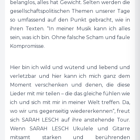
belanglos, alles hat Gewicht. Selten werden die
Entwicklungen oder politische
gesellschaftspolitischen Themen unserer Tage
Handlungsempfehlungen - SARAH LESCHs
so umfassend auf den Punkt gebracht, wie in
große Stärke ist und bleibt die stilistische
ihren Texten. “In meiner Musik kann ich alles
Bandbreite und die Intimität, die sie spielend
sein, was ich bin. Ohne falsche Scham und faule
leicht kreiert. Nahbar und mitreißend, mit ganz
Kompromisse.
viel Gänsehaut-Faktor, mit neuen und alten
Songs!
Hier bin ich wild und wütend und liebend und
verletzbar und hier kann ich mich ganz dem
Mit ihrem Lied „Testament" erreichte sie ein
Moment verschenken und denen, die diese
Millionenpublikum. Ihre Texte bringen
Lieder mit mir teilen – die das gleiche fühlen wie
gesellschaftspolitische Themen eindringlich auf
ich und sich mit mir in meiner Welt treffen. Da,
den Punkt, ihre Social Media Kanäle sind
wo wir uns gegenseitig wiedererkennen“, freut
Impulsgeber wichtiger Diskurse. Diese
sich SARAH LESCH auf ihre anstehende Tour.
unverwechselbare Mischung aus Klartext und
Wenn SARAH LESCH Ukulele und Gitarre
Poesie spiegelt sich auch in ihrem neuen
mitsamt starken und berührenden
Programm wider.