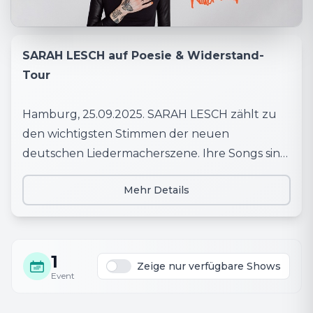
SARAH LESCH auf Poesie & Widerstand-
Tour
Hamburg, 25.09.2025. SARAH LESCH zählt zu
den wichtigsten Stimmen der neuen
deutschen Liedermacherszene. Ihre Songs sind
lyrisch, feinsinnig und zugleich kompromisslos
Mehr Details
in ihrer Botschaft – sie unterhält und bezieht
Stellung zugleich. Mit Gitarre, Ukulele und
starken Geschichten im Gepäck geht sie auf
Poesie & Widerstand-Tour. Dabei erwartet das
1
Zeige nur verfügbare Shows
Publikum eine Mischung aus intimen
Event
Folkballaden, poetischem Protest und smarter
Gesellschaftsanalyse – nahbar, mitreißend und