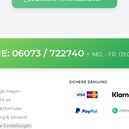
E: 06073 / 722740
·
MO. - FR. 09
SICHERE ZAHLUNG
ge Fragen
ht es
ktformular
ng & Versand
e-Einstellungen