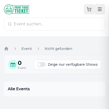
Zum Hauptinhalt
PrintYourTicket
Event
Nicht gefunden
Home
0
Zeige nur verfügbare Shows
Event
Alle Events