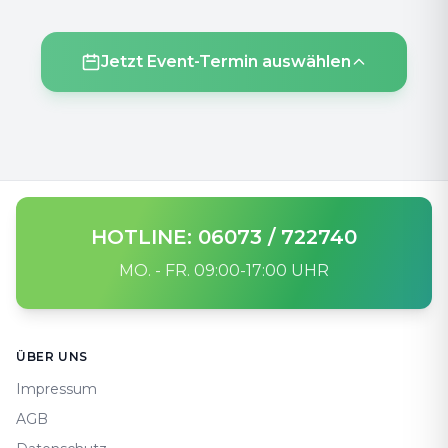
Jetzt Event-Termin auswählen
HOTLINE: 06073 / 722740
MO. - FR. 09:00-17:00 UHR
Footer
ÜBER UNS
Impressum
AGB