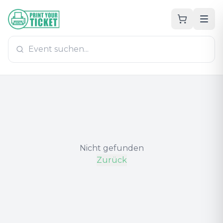
Zum Hauptinhalt
PrintYourTicket
Nicht gefunden
Zurück