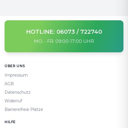
HOTLINE: 06073 / 722740
MO. - FR. 09:00-17:00 UHR
Footer
ÜBER UNS
Impressum
AGB
Datenschutz
Widerruf
Barrierefreie Plätze
HILFE