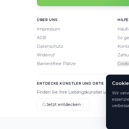
HOTLIN
Footer
ÜBER UNS
HILFE
Cookie
Impressum
Häufi
Wir ver
AGB
So ge
essenzie
Datenschutz
Konta
verbesse
Widerruf
Zahlu
Barrierefreie Plätze
Cooki