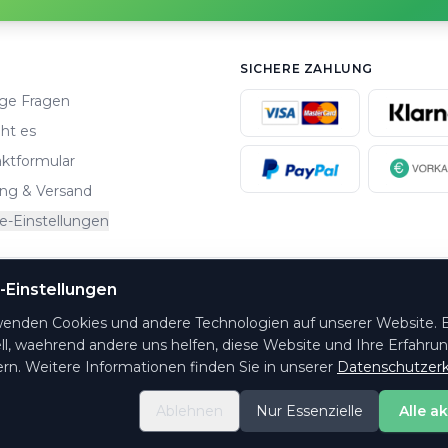
E: 06073 / 722740
·
MO. - FR. 09
SICHERE ZAHLUNG
-Einstellungen
ge Fragen
wenden Cookies und andere Technologien auf unserer Website. E
ht es
ll, waehrend andere uns helfen, diese Website und Ihre Erfahru
ktformular
rn. Weitere Informationen finden Sie in unserer
Datenschutzerk
ng & Versand
Ablehnen
Nur Essenzielle
Alle a
e-Einstellungen