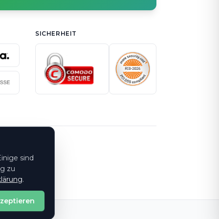
:00-17:00 UHR
SICHERHEIT
inige sind
ng zu
lärung
.
kzeptieren