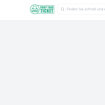
Zum Hauptinhalt
PrintYourTicket