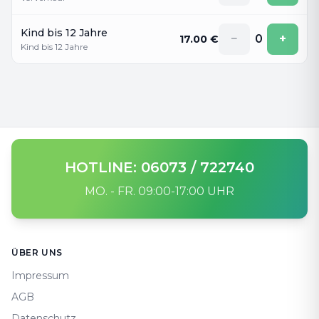
Kind bis 12 Jahre
−
0
+
17.00
€
Kind bis 12 Jahre
HOTLINE: 06073 / 722740
MO. - FR. 09:00-17:00 UHR
Footer
ÜBER UNS
Impressum
AGB
Datenschutz