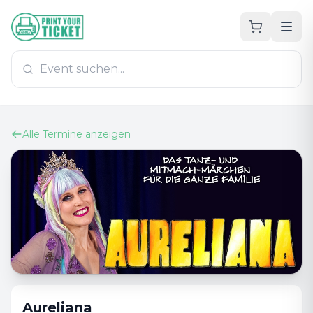
Zum Hauptinhalt
PrintYourTicket
Alle Termine anzeigen
Aureliana