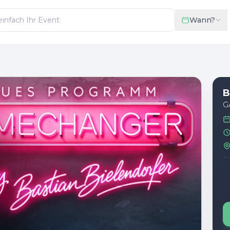
Wann?
B
G