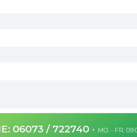
E: 06073 / 722740
·
MO. - FR. 09