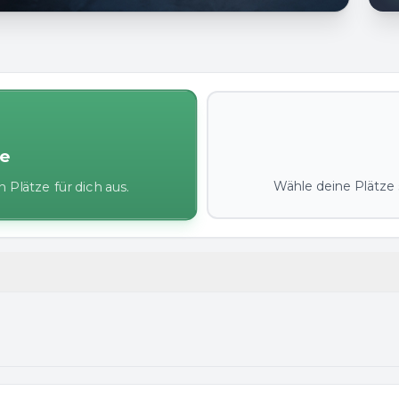
ze
Wähle deine Plätze s
 Plätze für dich aus.