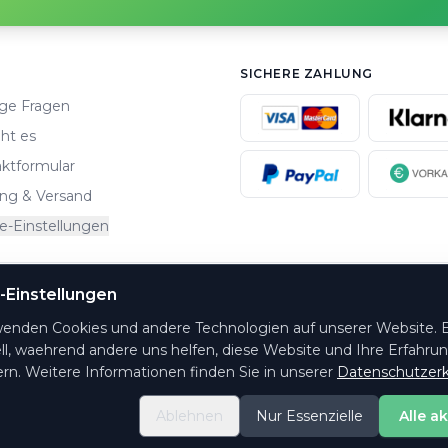
SICHERE ZAHLUNG
ge Fragen
ht es
ktformular
ng & Versand
e-Einstellungen
-Einstellungen
altungsorte.
wenden Cookies und andere Technologien auf unserer Website. E
ll, waehrend andere uns helfen, diese Website und Ihre Erfahru
rn. Weitere Informationen finden Sie in unserer
Datenschutzerk
Ablehnen
Nur Essenzielle
Alle a
© 2026 PrintYourTicket GmbH - Alle Rechte vorbehalten