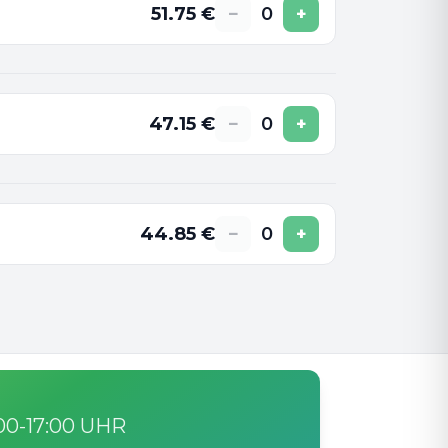
51.75
€
−
0
+
47.15
€
−
0
+
44.85
€
−
0
+
:00-17:00 UHR