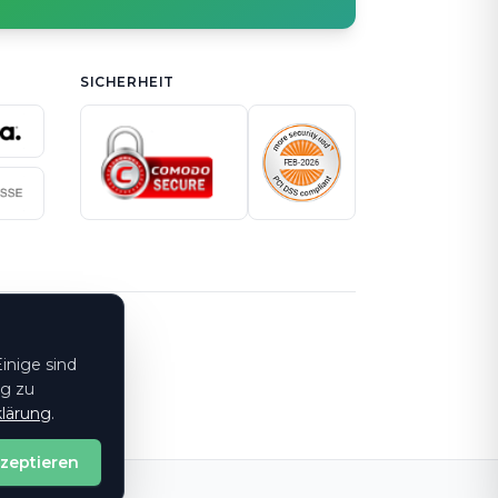
SICHERHEIT
inige sind
ng zu
lärung
.
kzeptieren