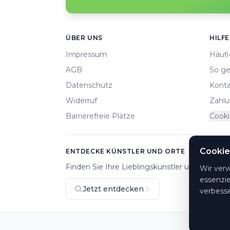
Footer
ÜBER UNS
HILFE
Impressum
Häufi
AGB
So ge
Datenschutz
Konta
Widerruf
Zahlu
Barrierefreie Plätze
Cooki
Cookie
ENTDECKE KÜNSTLER UND ORTE
Finden Sie Ihre Lieblingskünstler und Veranst
Wir ver
essenzie
Jetzt entdecken
verbesse