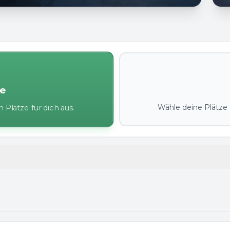
ze
Wähle deine Plätze s
 Plätze für dich aus.