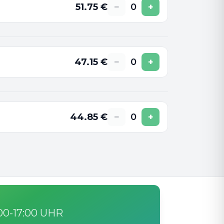
51.75
€
−
0
+
47.15
€
−
0
+
44.85
€
−
0
+
:00-17:00 UHR