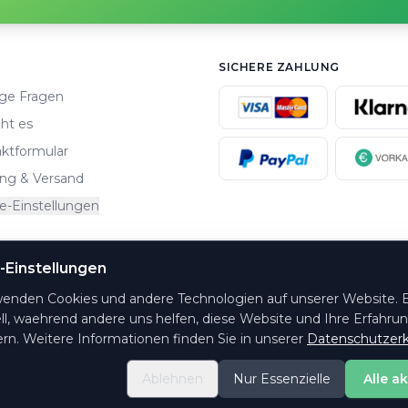
SICHERE ZAHLUNG
ge Fragen
ht es
ktformular
ng & Versand
e-Einstellungen
-Einstellungen
altungsorte.
wenden Cookies und andere Technologien auf unserer Website. E
ll, waehrend andere uns helfen, diese Website und Ihre Erfahru
rn. Weitere Informationen finden Sie in unserer
Datenschutzerk
Ablehnen
Nur Essenzielle
Alle a
© 2026 PrintYourTicket GmbH - Alle Rechte vorbehalten