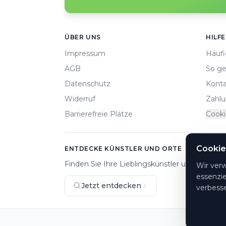
Footer
ÜBER UNS
HILFE
Impressum
Häufi
AGB
So ge
Datenschutz
Konta
Widerruf
Zahlu
Barrierefreie Plätze
Cooki
Cookie
ENTDECKE KÜNSTLER UND ORTE
Finden Sie Ihre Lieblingskünstler und Veranst
Wir ver
essenzie
Jetzt entdecken
verbesse