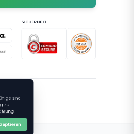
SICHERHEIT
inige sind
ng zu
lärung
.
kzeptieren