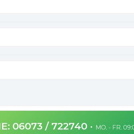
E: 06073 / 722740
·
MO. - FR. 09