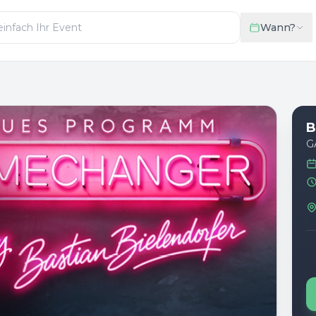
Wann?
B
G