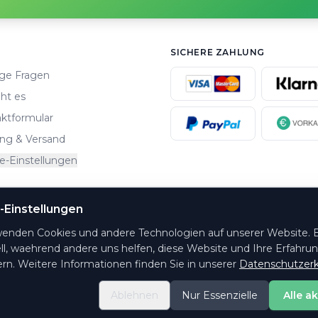
SICHERE ZAHLUNG
ge Fragen
ht es
ktformular
ng & Versand
e-Einstellungen
-Einstellungen
altungsorte.
wenden Cookies und andere Technologien auf unserer Website. E
ll, waehrend andere uns helfen, diese Website und Ihre Erfahru
rn. Weitere Informationen finden Sie in unserer
Datenschutzerk
Ablehnen
Nur Essenzielle
Alle a
© 2026 PrintYourTicket GmbH - Alle Rechte vorbehalten