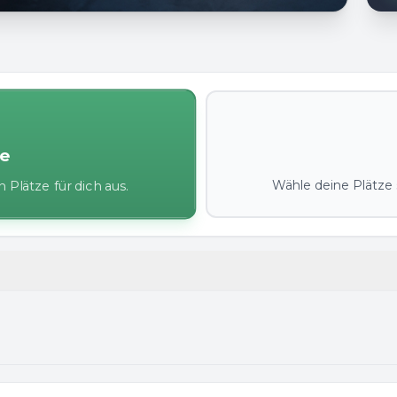
ze
Wähle deine Plätze s
 Plätze für dich aus.