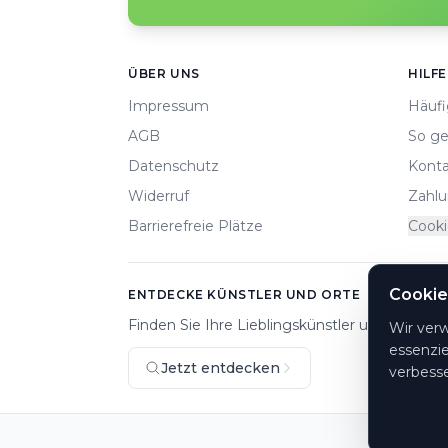
Footer
ÜBER UNS
HILFE
Impressum
Häufi
AGB
So ge
Datenschutz
Konta
Widerruf
Zahlu
Barrierefreie Plätze
Cooki
Cookie
ENTDECKE KÜNSTLER UND ORTE
Finden Sie Ihre Lieblingskünstler und Veranst
Wir ver
essenzie
Jetzt entdecken
verbesse