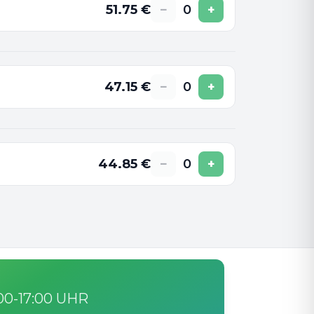
51.75
€
−
0
+
47.15
€
−
0
+
44.85
€
−
0
+
:00-17:00 UHR