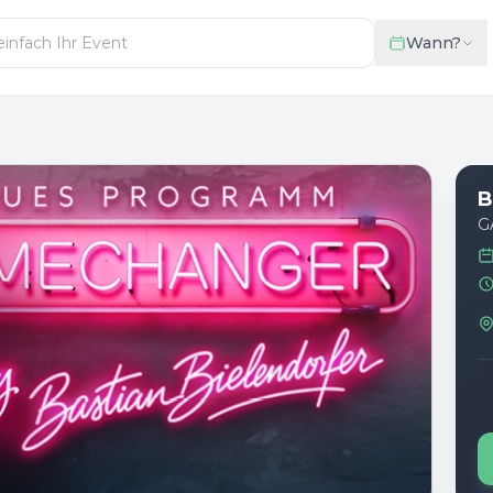
Wann?
B
G