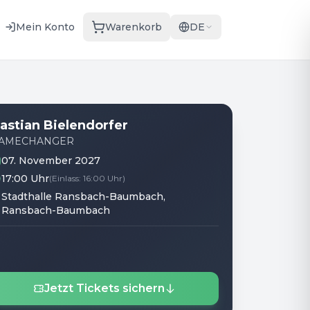
Mein Konto
Warenkorb
DE
astian Bielendorfer
AMECHANGER
07. November 2027
17:00 Uhr
(
Einlass
:
16:00 Uhr
)
Stadthalle Ransbach-Baumbach
,
Ransbach-Baumbach
Jetzt Tickets sichern