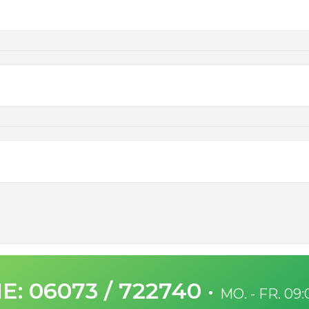
E: 06073 / 722740
·
MO. - FR. 09