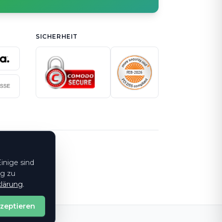
SICHERHEIT
inige sind
ng zu
lärung
.
kzeptieren