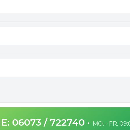
E: 06073 / 722740
·
MO. - FR. 09