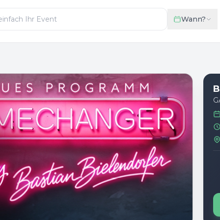
Wann?
B
G