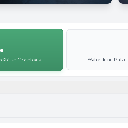
ze
Wähle deine Plätze s
 Plätze für dich aus.