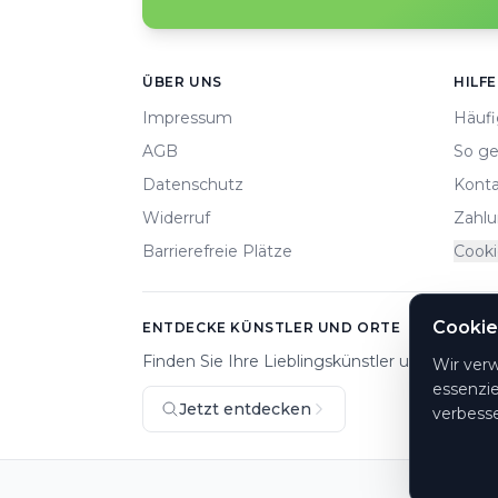
Footer
ÜBER UNS
HILFE
Impressum
Häufi
AGB
So ge
Datenschutz
Konta
Widerruf
Zahlu
Barrierefreie Plätze
Cooki
Cookie
ENTDECKE KÜNSTLER UND ORTE
Finden Sie Ihre Lieblingskünstler und Veranst
Wir ver
essenzie
Jetzt entdecken
verbesse