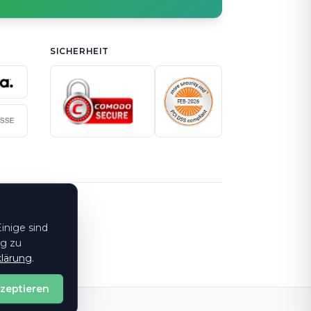
SICHERHEIT
inige sind
ng zu
lärung
.
kzeptieren