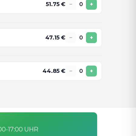
51.75
€
−
0
+
47.15
€
−
0
+
44.85
€
−
0
+
:00-17:00 UHR