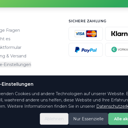
SICHERE ZAHLUNG
ge Fragen
ht es
ktformular
ng & Versand
e-Einstellungen
-Einstellungen
altungsorte.
wenden Cookies und andere Technologien auf unserer Website. E
ll, waehrend andere uns helfen, diese Website und Ihre Erfahru
rn. Weitere Informationen finden Sie in unserer
Datenschutzerk
Ablehnen
Nur Essenzielle
Alle a
© 2026 PrintYourTicket GmbH - Alle Rechte vorbehalten