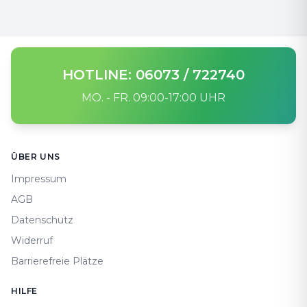
HOTLINE: 06073 / 722740
MO. - FR. 09:00-17:00 UHR
Footer
ÜBER UNS
Impressum
AGB
Datenschutz
Widerruf
Barrierefreie Plätze
HILFE