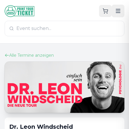
Zum Hauptinhalt
PrintYourTicket
Alle Termine anzeigen
Dr. Leon Windscheid