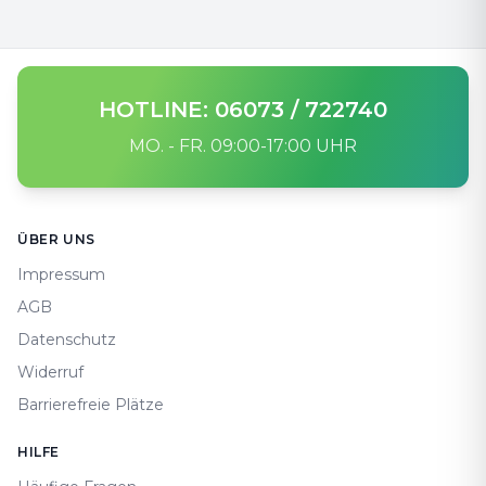
HOTLINE: 06073 / 722740
MO. - FR. 09:00-17:00 UHR
Footer
ÜBER UNS
Impressum
AGB
Datenschutz
Widerruf
Barrierefreie Plätze
HILFE