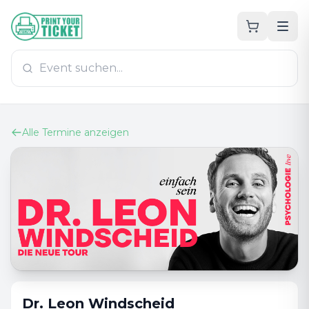
Zum Hauptinhalt
PrintYourTicket
Alle Termine anzeigen
Dr. Leon Windscheid