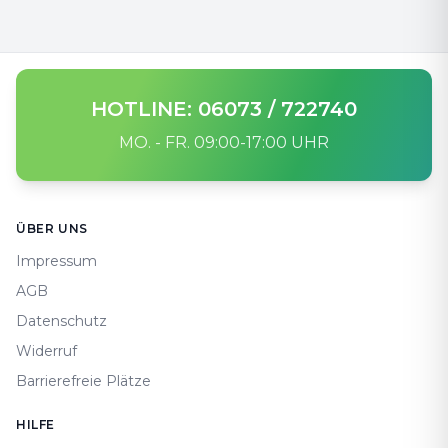
HOTLINE: 06073 / 722740
MO. - FR. 09:00-17:00 UHR
Footer
ÜBER UNS
Impressum
AGB
Datenschutz
Widerruf
Barrierefreie Plätze
HILFE