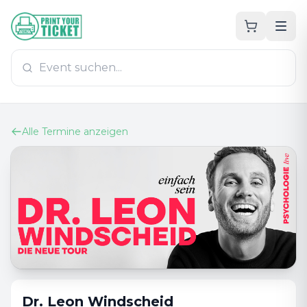
Zum Hauptinhalt
PrintYourTicket
Alle Termine anzeigen
Dr. Leon Windscheid