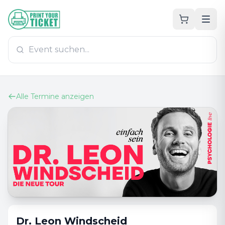
Zum Hauptinhalt
PrintYourTicket
Alle Termine anzeigen
Dr. Leon Windscheid