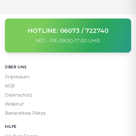
HOTLINE: 06073 / 722740
MO. - FR. 09:00-17:00 UHR
Footer
ÜBER UNS
Impressum
AGB
Datenschutz
Widerruf
Barrierefreie Plätze
HILFE