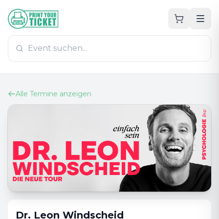
Zum Hauptinhalt
PrintYourTicket
Alle Termine anzeigen
Dr. Leon Windscheid