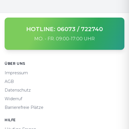
HOTLINE: 06073 / 722740
MO. - FR. 09:00-17:00 UHR
Footer
ÜBER UNS
Impressum
AGB
Datenschutz
Widerruf
Barrierefreie Plätze
HILFE