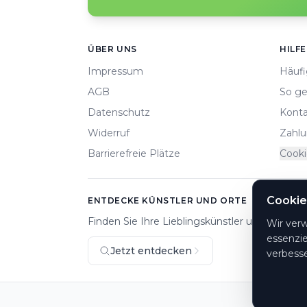
Footer
ÜBER UNS
HILFE
Impressum
Häufi
AGB
So ge
Datenschutz
Konta
Widerruf
Zahlu
Barrierefreie Plätze
Cooki
Cookie
ENTDECKE KÜNSTLER UND ORTE
Finden Sie Ihre Lieblingskünstler und Veranst
Wir ver
essenzie
Jetzt entdecken
verbesse