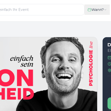
Wann?
D
E