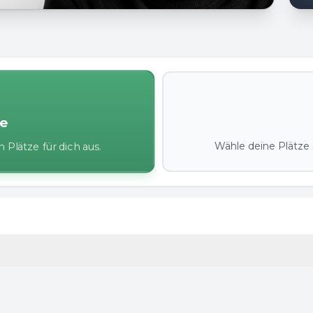
ze
Wähle deine Plätze s
 Plätze für dich aus.