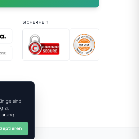
SICHERHEIT
inige sind
ng zu
lärung
.
kzeptieren