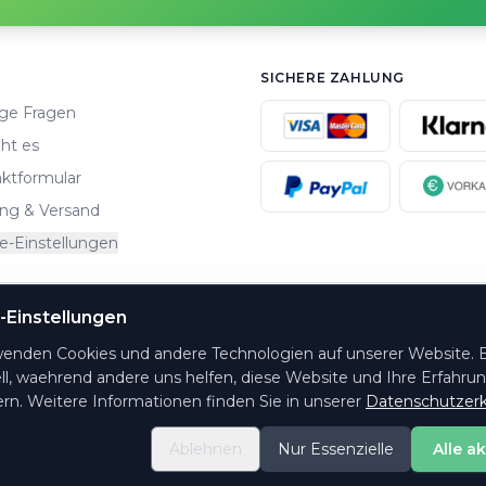
SICHERE ZAHLUNG
ge Fragen
ht es
ktformular
ng & Versand
e-Einstellungen
-Einstellungen
altungsorte.
wenden Cookies und andere Technologien auf unserer Website. E
ll, waehrend andere uns helfen, diese Website und Ihre Erfahru
rn. Weitere Informationen finden Sie in unserer
Datenschutzerk
Ablehnen
Nur Essenzielle
Alle a
© 2026 PrintYourTicket GmbH - Alle Rechte vorbehalten