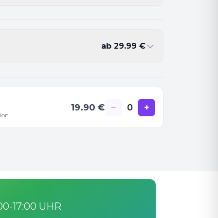
ab
29.99
€
19.90
€
−
0
+
ion
:00-17:00 UHR