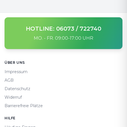
HOTLINE: 06073 / 722740
MO. - FR. 09:00-17:00 UHR
Footer
ÜBER UNS
Impressum
AGB
Datenschutz
Widerruf
Barrierefreie Plätze
HILFE