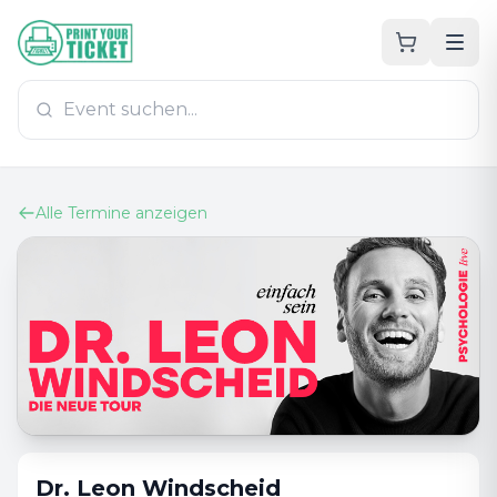
Zum Hauptinhalt
PrintYourTicket
Alle Termine anzeigen
Dr. Leon Windscheid