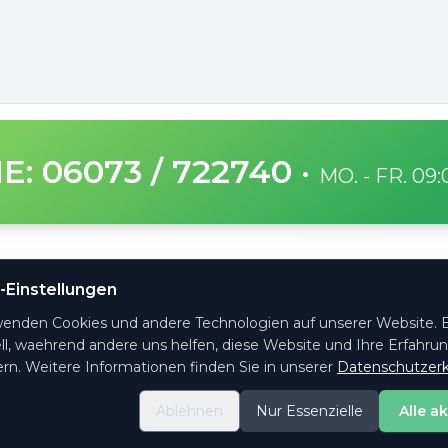
E: 06073 / 722740
·
MO. - FR. 09
SICHERE ZAHLUNG
-Einstellungen
ge Fragen
wenden Cookies und andere Technologien auf unserer Website. E
ht es
ll, waehrend andere uns helfen, diese Website und Ihre Erfahru
ktformular
rn. Weitere Informationen finden Sie in unserer
Datenschutzerk
ng & Versand
Ablehnen
Nur Essenzielle
Alle a
e-Einstellungen