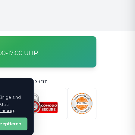
:00-17:00 UHR
SICHERHEIT
inige sind
ng zu
lärung
.
kzeptieren