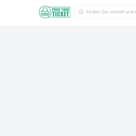
Zum Hauptinhalt
PrintYourTicket