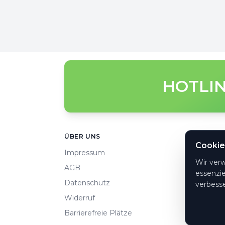
HOTLIN
Footer
ÜBER UNS
HILFE
Cookie
Impressum
Häufi
Wir ver
AGB
So ge
essenzie
Datenschutz
Konta
verbesse
Widerruf
Zahlu
Barrierefreie Plätze
Cooki