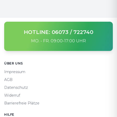
HOTLINE: 06073 / 722740
MO. - FR. 09:00-17:00 UHR
Footer
ÜBER UNS
Impressum
AGB
Datenschutz
Widerruf
Barrierefreie Plätze
HILFE