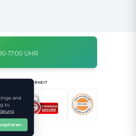
:00-17:00 UHR
SICHERHEIT
inige sind
ng zu
lärung
.
kzeptieren