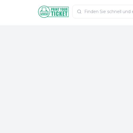
Zum Hauptinhalt
PrintYourTicket