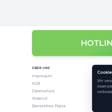
HOTLIN
Footer
ÜBER UNS
HILFE
Cookie
Impressum
Häufi
Wir ver
AGB
So ge
essenzie
Datenschutz
Konta
verbesse
Widerruf
Zahlu
Barrierefreie Plätze
Cooki