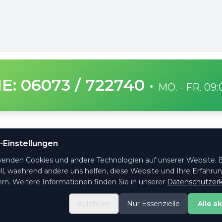
E: 06073 / 722740
·
MO. - FR. 09
SICHERE ZAHLUNG
-Einstellungen
ge Fragen
wenden Cookies und andere Technologien auf unserer Website. E
ht es
ll, waehrend andere uns helfen, diese Website und Ihre Erfahru
ktformular
rn. Weitere Informationen finden Sie in unserer
Datenschutzerk
ng & Versand
Ablehnen
Nur Essenzielle
Alle a
e-Einstellungen