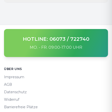
HOTLINE: 06073 / 722740
MO. - FR. 09:00-17:00 UHR
Footer
ÜBER UNS
Impressum
AGB
Datenschutz
Widerruf
Barrierefreie Plätze