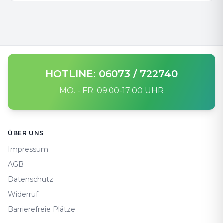
HOTLINE: 06073 / 722740
MO. - FR. 09:00-17:00 UHR
Footer
ÜBER UNS
Impressum
AGB
Datenschutz
Widerruf
Barrierefreie Plätze