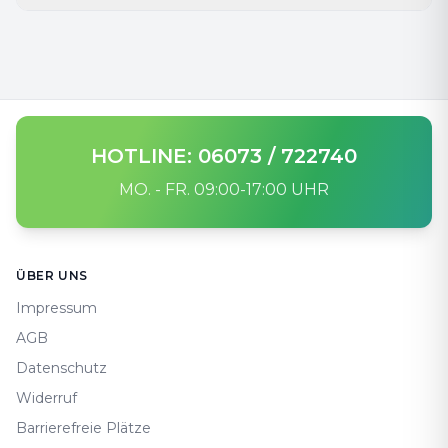
HOTLINE: 06073 / 722740
MO. - FR. 09:00-17:00 UHR
Footer
ÜBER UNS
Impressum
AGB
Datenschutz
Widerruf
Barrierefreie Plätze