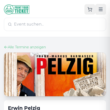
Zum Hauptinhalt
PrintYourTicket
Alle Termine anzeigen
Erwin Pelzig