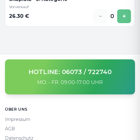
Vorverkauf
−
0
+
26.30
€
HOTLINE: 06073 / 722740
MO. - FR. 09:00-17:00 UHR
Footer
ÜBER UNS
Impressum
AGB
Datenschutz