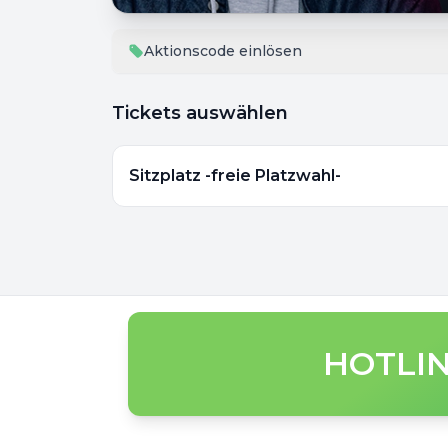
Aktionscode einlösen
Tickets auswählen
Sitzplatz -freie Platzwahl-
HOTLIN
Footer