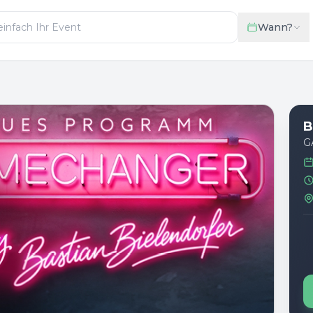
Wann?
B
G