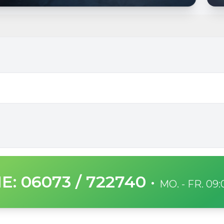
E: 06073 / 722740
·
MO. - FR. 09