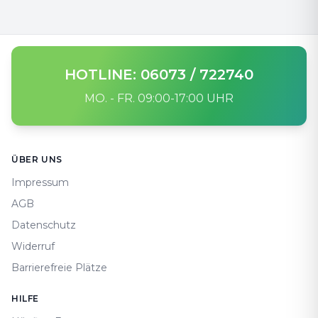
HOTLINE: 06073 / 722740
MO. - FR. 09:00-17:00 UHR
Footer
ÜBER UNS
Impressum
AGB
Datenschutz
Widerruf
Barrierefreie Plätze
HILFE