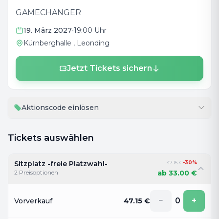
GAMECHANGER
19. März 2027
•
19:00 Uhr
Kürnberghalle
, Leonding
Jetzt Tickets sichern
Aktionscode einlösen
Tickets auswählen
Sitzplatz -freie Platzwahl-
47.15
€
-
30
%
2
Preisoptionen
ab
33.00
€
−
0
+
Vorverkauf
47.15
€