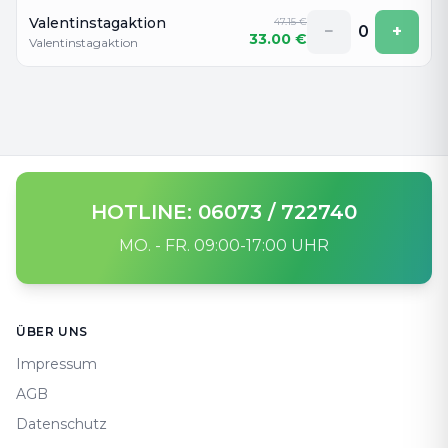
Valentinstagaktion
47.15
€
−
0
+
33.00
€
Valentinstagaktion
HOTLINE: 06073 / 722740
MO. - FR. 09:00-17:00 UHR
Footer
ÜBER UNS
Impressum
AGB
Datenschutz