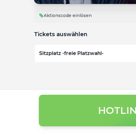
Aktionscode einlösen
Tickets auswählen
Sitzplatz -freie Platzwahl-
HOTLIN
Footer