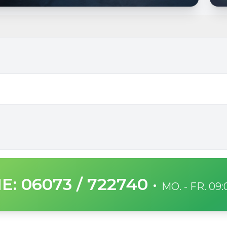
E: 06073 / 722740
·
MO. - FR. 09