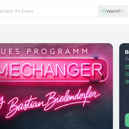
Wann?
B
G