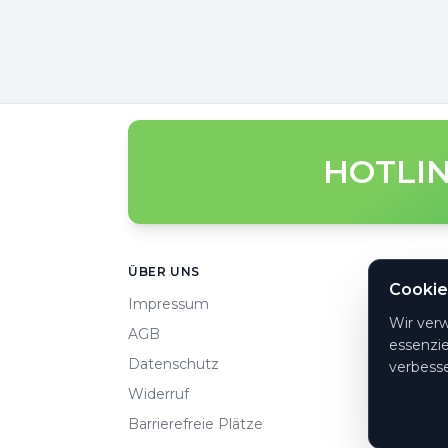
HOTLIN
Footer
ÜBER UNS
HILFE
Cookie
Impressum
Häufi
Wir ver
AGB
So ge
essenzie
Datenschutz
Konta
verbesse
Widerruf
Zahlu
Barrierefreie Plätze
Cooki