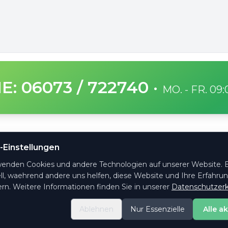
E: 06073 / 722740
·
MO. - FR. 09
SICHERE ZAHLUNG
-Einstellungen
ge Fragen
wenden Cookies und andere Technologien auf unserer Website. E
ht es
ll, waehrend andere uns helfen, diese Website und Ihre Erfahru
ktformular
rn. Weitere Informationen finden Sie in unserer
Datenschutzerk
ng & Versand
Ablehnen
Nur Essenzielle
Alle a
e-Einstellungen