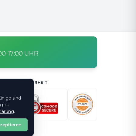
:00-17:00 UHR
SICHERHEIT
inige sind
ng zu
lärung
.
kzeptieren