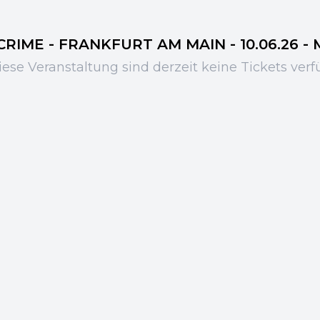
IME - FRANKFURT AM MAIN - 10.06.26 - MI
iese Veranstaltung sind derzeit keine Tickets verf