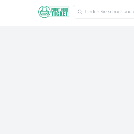
Zum Hauptinhalt
PrintYourTicket