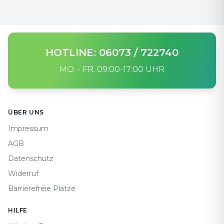
HOTLINE: 06073 / 722740
MO. - FR. 09:00-17:00 UHR
Footer
ÜBER UNS
Impressum
AGB
Datenschutz
Widerruf
Barrierefreie Plätze
HILFE