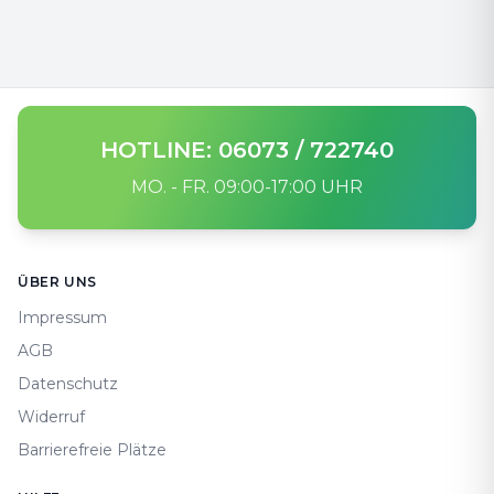
HOTLINE: 06073 / 722740
MO. - FR. 09:00-17:00 UHR
Footer
ÜBER UNS
Impressum
AGB
Datenschutz
Widerruf
Barrierefreie Plätze