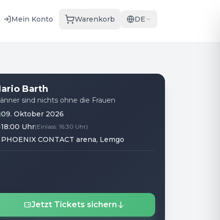
Mein Konto
Warenkorb
DE
ario Barth
änner sind nichts ohne die Frauen
09. Oktober 2026
18:00 Uhr
(
Einlass
:
16:30 Uhr
)
PHOENIX CONTACT arena
, Lemgo
Jetzt Tickets sichern