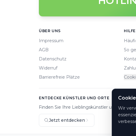
HOTLIN
Footer
ÜBER UNS
HILFE
Impressum
Häufi
AGB
So ge
Datenschutz
Konta
Widerruf
Zahlu
Barrierefreie Plätze
Cooki
Cookie
ENTDECKE KÜNSTLER UND ORTE
Finden Sie Ihre Lieblingskünstler und Veranst
Wir ver
essenzie
Jetzt entdecken
verbesse