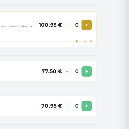
100.95
€
−
0
+
nd exklusivem Produkt
Nur noch
6
77.50
€
−
0
+
70.95
€
−
0
+