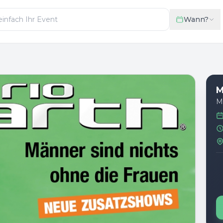
Wann?
M
M