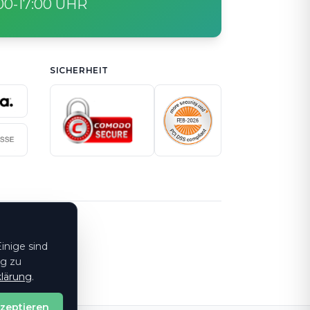
:00-17:00 UHR
SICHERHEIT
inige sind
ng zu
lärung
.
kzeptieren