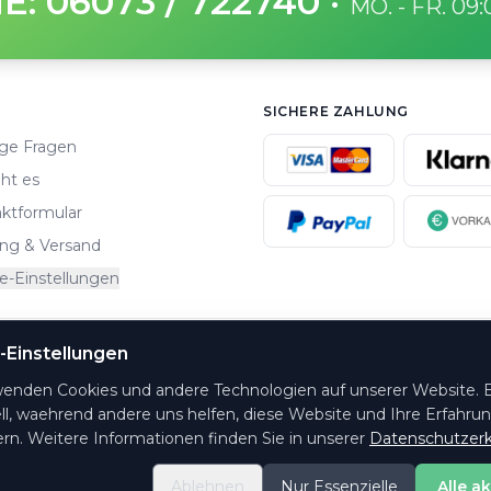
E: 06073 / 722740
·
MO. - FR. 09
SICHERE ZAHLUNG
ge Fragen
ht es
ktformular
ng & Versand
e-Einstellungen
-Einstellungen
altungsorte.
wenden Cookies und andere Technologien auf unserer Website. E
ll, waehrend andere uns helfen, diese Website und Ihre Erfahru
rn. Weitere Informationen finden Sie in unserer
Datenschutzerk
Ablehnen
Nur Essenzielle
Alle a