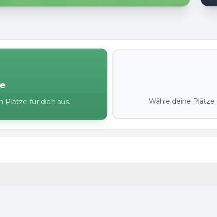
ze
Wähle deine Plätze s
 Plätze für dich aus.