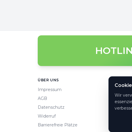
HOTLIN
Footer
ÜBER UNS
HILFE
Cookie
Impressum
Häufi
Wir ver
AGB
So ge
essenzie
Datenschutz
Konta
verbesse
Widerruf
Zahlu
Barrierefreie Plätze
Cooki