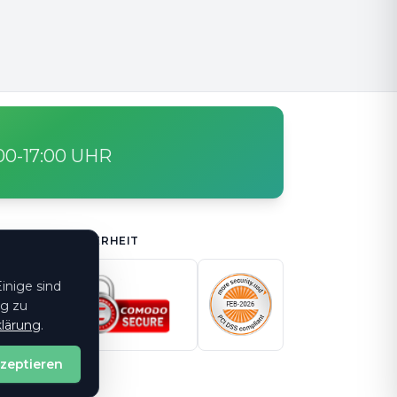
:00-17:00 UHR
SICHERHEIT
inige sind
ng zu
lärung
.
kzeptieren