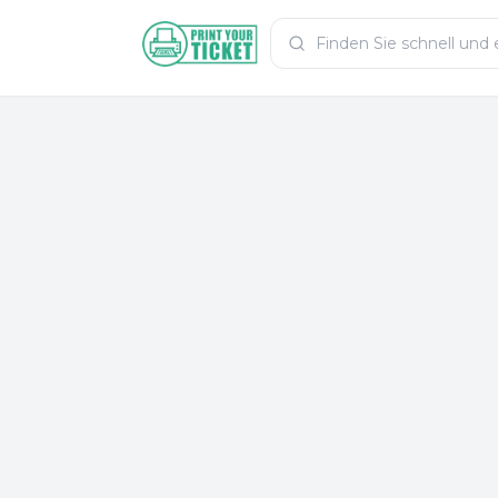
Zum Hauptinhalt
PrintYourTicket