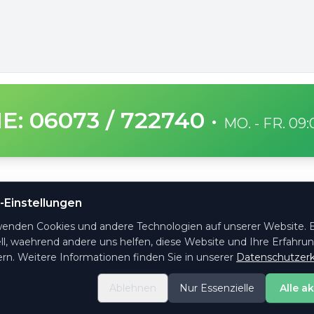
E: 06073 / 722740
·
MO. - FR. 09
SICHERE ZAHLUNG
-Einstellungen
ge Fragen
wenden Cookies und andere Technologien auf unserer Website. E
ht es
ll, waehrend andere uns helfen, diese Website und Ihre Erfahru
ktformular
rn. Weitere Informationen finden Sie in unserer
Datenschutzerk
ng & Versand
Ablehnen
Nur Essenzielle
Alle a
e-Einstellungen