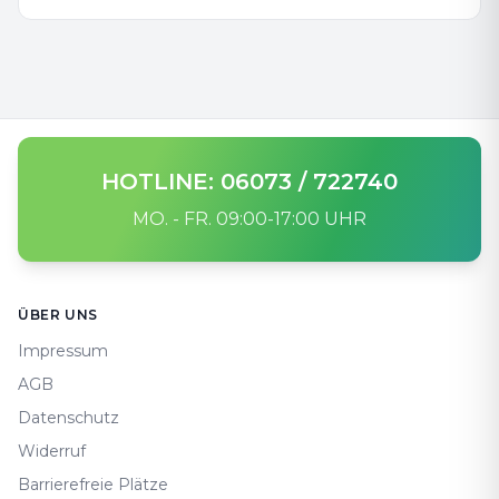
HOTLINE: 06073 / 722740
MO. - FR. 09:00-17:00 UHR
Footer
ÜBER UNS
Impressum
AGB
Datenschutz
Widerruf
Barrierefreie Plätze