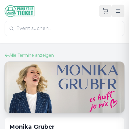
Zum Hauptinhalt
PrintYourTicket
Alle Termine anzeigen
Monika Gruber